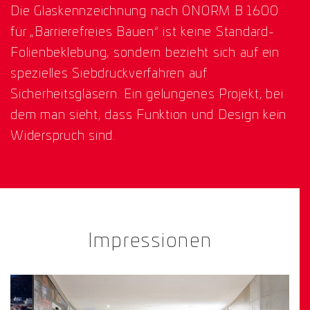
Die Glaskennzeichnung nach ÖNORM B 1600
für „Barrierefreies Bauen“ ist keine Standard-
Folienbeklebung, sondern bezieht sich auf ein
spezielles Siebdruckverfahren auf
Sicherheitsgläsern. Ein gelungenes Projekt, bei
dem man sieht, dass Funktion und Design kein
Widerspruch sind.
Impressionen