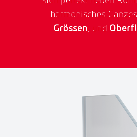
sich perfekt neben Rohrr
harmonisches Ganzes.
Grössen
, und
Oberf