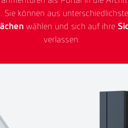
ahmentüren als Portal in die Archit
 Sie können aus unterschiedlichst
lächen
wählen und sich auf ihre
Si
verlassen.