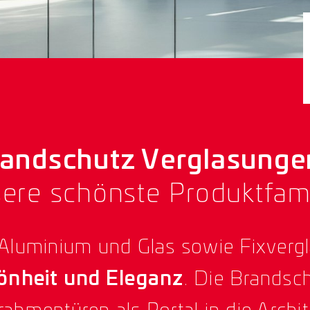
randschutz Verglasung
ere schönste Produktfami
 Aluminium und Glas sowie Fixverg
önheit und Eleganz
. Die Brandsc