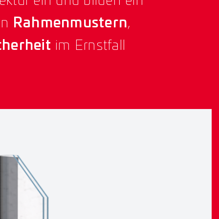
ektur ein und bilden ein
en
Rahmenmustern
,
cherheit
im Ernstfall