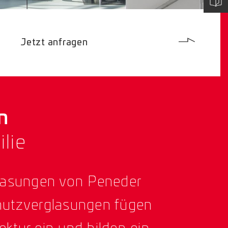
Jetzt anfragen
en
lie
lasungen von Peneder
hutzverglasungen fügen