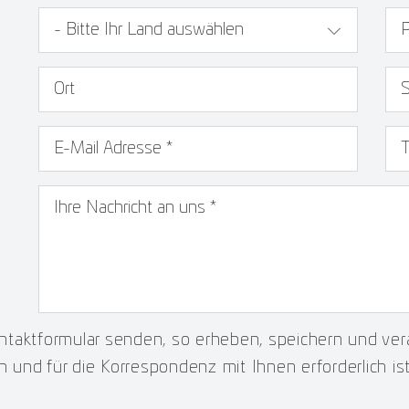
Länderauswahl
PL
Ort
St
E-Mail Adresse
*
Te
taktformular senden, so erheben, speichern und vera
n und für die Korrespondenz mit Ihnen erforderlich is