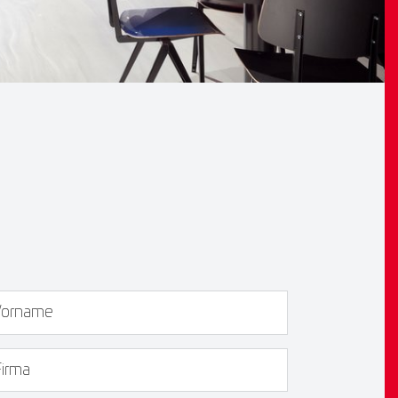
rname
rma