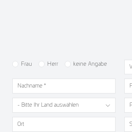
Auswahlknopf
*
Vo
Frau
Herr
keine Angabe
Nachname
*
Fi
Land
PL
Ort
St