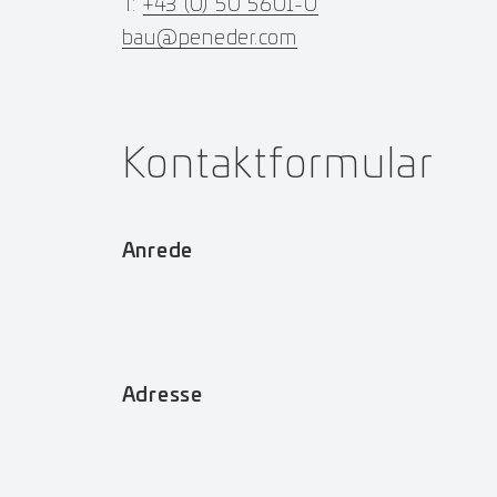
T:
+43 (0) 50 5601-0
bau@peneder.com
Kontaktformular
Anrede
Adresse