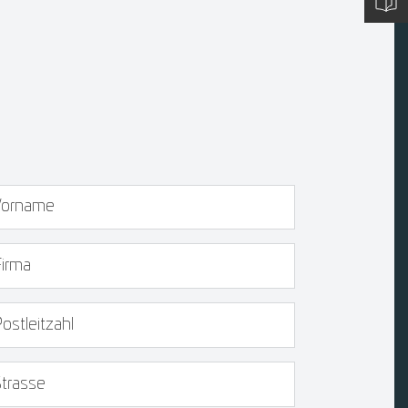
rname
rma
Z
rasse