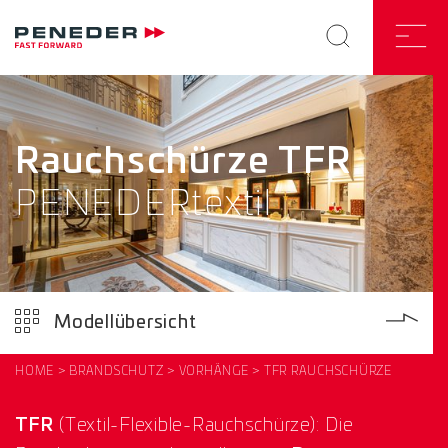
Rauchschürze TFR
PENEDERtextil
Modellübersicht
HOME
BRANDSCHUTZ
VORHÄNGE
TFR RAUCHSCHÜRZE
TFR
(Textil-Flexible-Rauchschürze): Die