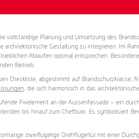
die vollständige Planung und Umsetzung des Brandsc
klare architektonische Gestaltung zu integrieren. Im
trieblichen Abläufen optimal entsprechen. Besondere
enden Betrieb.
zisen Checkliste, abgestimmt auf Brandschutzklasse
Lösungen
, die sich harmonisch in das architektonisc
rlaufende Fixelement an der Aussenfassade – ein dur
itenden bis hinauf zum Chefbüro. Es symbolisiert B
ormatige zweiflügelige Drehflügeltür mit einer Durc