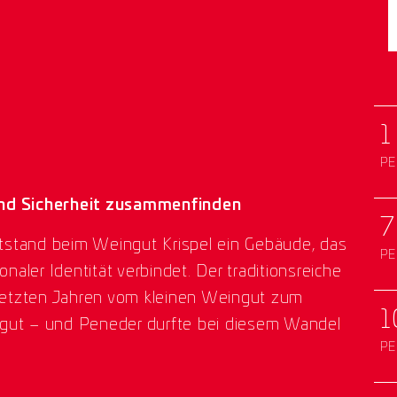
1
PE
und Sicherheit zusammenfinden
7
tstand beim Weingut Krispel ein Gebäude, das
PE
aler Identität verbindet. Der traditionsreiche
n letzten Jahren vom kleinen Weingut zum
1
sgut – und Peneder durfte bei diesem Wandel
PE