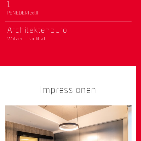
1
PENEDERtextil
Architektenbüro
Watzek + Paulitsch
Impressionen