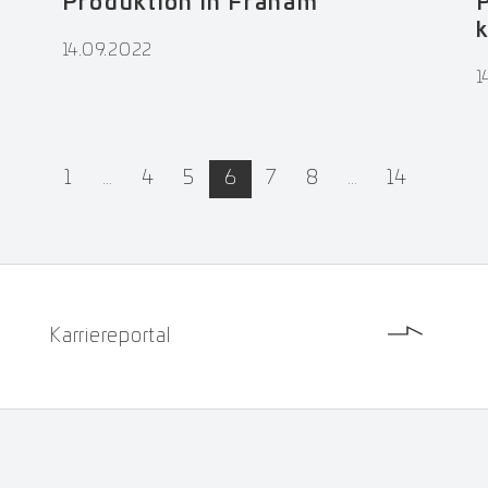
Produktion in Fraham
k
14.09.2022
1
active
1
…
4
5
6
7
8
…
14
Karriereportal