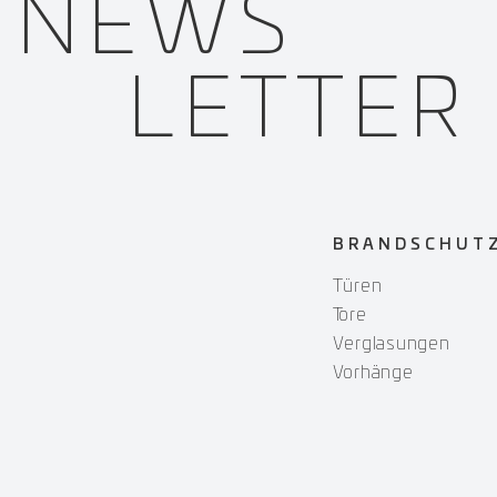
NEWS­
LETTER
BRANDSCHUT
Türen
Tore
Verglasungen
Vorhänge