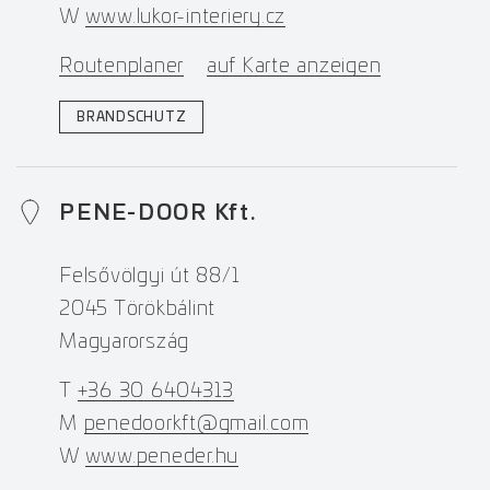
W
www.lukor-interiery.cz
Routenplaner
auf Karte anzeigen
BRANDSCHUTZ
PENE-DOOR Kft.
Felsővölgyi út 88/1
2045 Törökbálint
Magyarország
T
+36 30 6404313
M
penedoorkft@gmail.com
W
www.peneder.hu