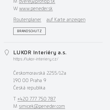
M
dvere@profibp.sk
W
www.peneder.sk
Routenplaner
auf Karte anzeigen
BRANDSCHUTZ
LUKOR Interiéry a.s.
https://lukor-interiery.cz/
Českomoravská 2255/12a
190 00 Praha 9
Česká republika
T
+420 777 750 787
M
simicek@peneder.com