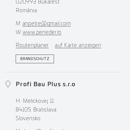
020993 Bukarest
România
M
anpetre@gmail.com
W
www.peneder.ro
Routenplaner
auf Karte anzeigen
BRANDSCHUTZ
Profi Bau Plus s.r.o
H. Melickovej 11
84105 Bratislava
Slovensko