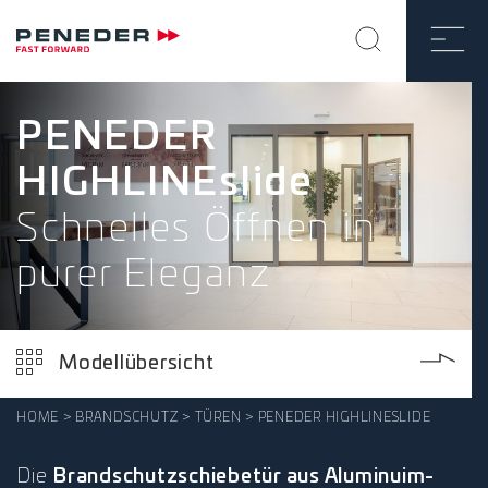
PENEDER
HIGHLINEslide
Schnelles Öffnen in
purer Eleganz
Modellübersicht
HOME
BRANDSCHUTZ
TÜREN
PENEDER HIGHLINESLIDE
Die
Brandschutzschiebetür aus Aluminuim-