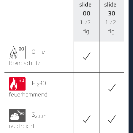
slide-
slide-
00
30
1-/2-
1-/2-
flg.
flg.
Ohne
Brandschutz
EI
30-
2
feuerhemmend
S
-
200
rauchdicht