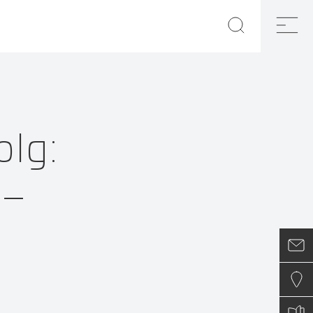
olg:
 –