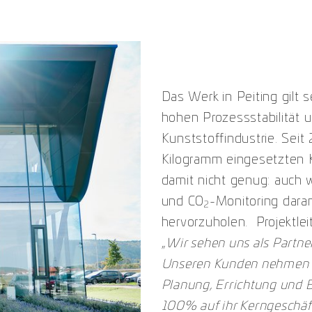
Das Werk in Peiting gilt 
hohen Prozessstabilität u
Kunststoffindustrie. Seit
Kilogramm eingesetzten 
damit nicht genug: auch w
und CO
-Monitoring dara
2
hervorzuholen. Projektlei
„
Wir sehen uns als Partn
U
nseren Kunden nehmen wi
Planung, Errichtung und B
100% auf ihr Kerngeschäf