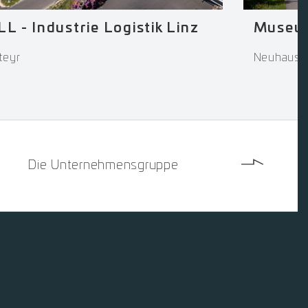
Museum
LL - Industrie Logistik Linz
Neuhaus
teyr
Die Unternehmensgruppe