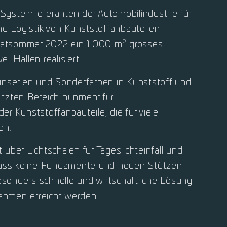
ystemlieferanten der Automobilindustrie für
nd Logistik von Kunststoffanbauteilen
2
Spätsommer 2022 ein 1.000 m
grosses
 Hallen realisiert.
leinserien und Sonderfarben in Kunststoff und
tzten Bereich nunmehr für
r Kunststoffanbauteile, die für viele
den.
ber Lichtschalen für Tageslichteinfall und
odass keine Fundamente und neuen Stützen
esonders schnelle und wirtschaftliche Lösung
nehmen erreicht werden.