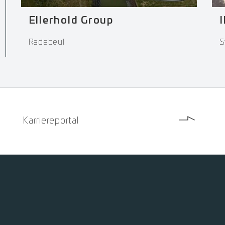
I
Ellerhold Group
S
Radebeul
Karriereportal