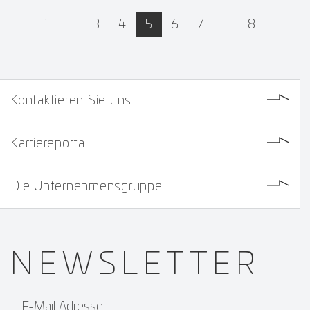
active
1
…
3
4
5
6
7
…
8
Kontaktieren Sie uns
Karriereportal
Die Unternehmensgruppe
NEWS­
LETTER
E-Mail Adresse