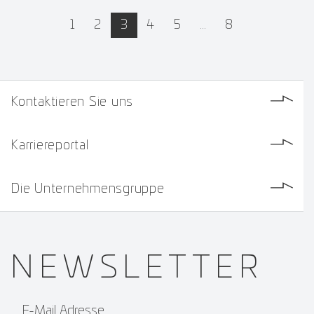
active
1
2
3
4
5
…
8
Kontaktieren Sie uns
Karriereportal
Die Unternehmensgruppe
NEWS­
LETTER
E-Mail Adresse