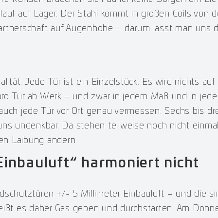
rlauf auf Lager. Der Stahl kommt in großen Coils von d
rtnerschaft auf Augenhöhe – darum lässt man uns do
ität. Jede Tür ist ein Einzelstück. Es wird nichts auf 
ro Tür ab Werk – und zwar in jedem Maß und in jede
auch jede Tür vor Ort genau vermessen. Sechs bis dr
 uns undenkbar. Da stehen teilweise noch nicht einm
hen Laibung ändern.
Einbauluft“ harmoniert nicht
schutztüren +/- 5 Millimeter Einbauluft – und die si
eißt es daher Gas geben und durchstarten: Am Donne