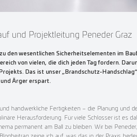
auf und Projektleitung Peneder Graz
u den wesentlichen Sicherheitselementen im Baube
 Bereich von vielen, die dich jeden Tag fordern. Da
s Projekts. Das ist unser „Brandschutz-Handschlag
t und Ärger erspart.
 und handwerkliche Fertigkeiten – die Planung und d
linäre Herausforderung. Für viele Schlosser ist es d
ema permanent am Ball zu bleiben. Wir bei Peneder,
logbeitrag zeige ich auf, was das in der Praxis bede