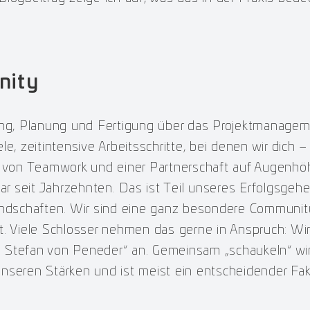
nity
g, Planung und Fertigung über das Projektmanagem
le, zeitintensive Arbeitsschritte, bei denen wir dic
s von Teamwork und einer Partnerschaft auf Augenhöh
gar seit Jahrzehnten. Das ist Teil unseres Erfolgsge
undschaften. Wir sind eine ganz besondere Community
t. Viele Schlosser nehmen das gerne in Anspruch: Wi
den Stefan von Peneder“ an. Gemeinsam „schaukeln“ wi
nseren Stärken und ist meist ein entscheidender Fak