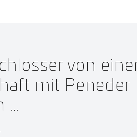
hlosser von eine
haft mit Peneder
n …
t