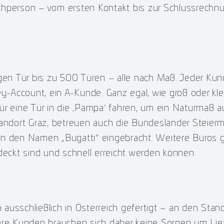
chperson – vom ersten Kontakt bis zur Schlussrechn
igen Tür bis zu 500 Türen – alle nach Maß. Jeder Kun
y-Account, ein A-Kunde. Ganz egal, wie groß oder klein
ür eine Tür in die ‚Pampa‘ fahren, um ein Naturmaß 
tandort Graz, betreuen auch die Bundesländer Steie
n den Namen „Bugatti“ eingebracht. Weitere Büros gi
deckt sind und schnell erreicht werden können.
ausschließlich in Österreich gefertigt – an den Stan
sere Kunden brauchen sich daher keine Sorgen um L