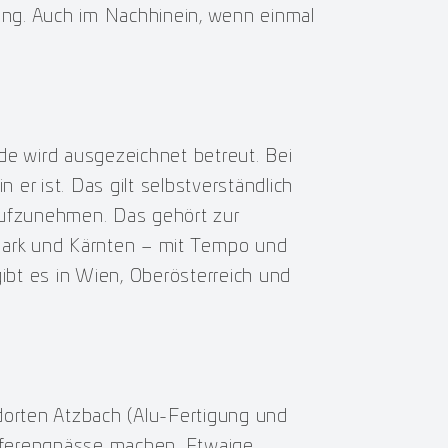
ung. Auch im Nachhinein, wenn einmal
de wird ausgezeichnet betreut. Bei
 er ist. Das gilt selbstverständlich
aufzunehmen. Das gehört zur
rmark und Kärnten – mit Tempo und
bt es in Wien, Oberösterreich und
dorten Atzbach (Alu-Fertigung und
ieferengpässe machen. Etwaige