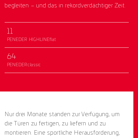
begleiten – und das in rekordverdächtiger Zeit.
11
PENEDER HIGHLINEflat
64
PENEDERclassic
Nur drei Monate standen zur Verfügung, um
die Türen zu fertigen, zu liefern und zu
montieren. Eine sportliche Herausforderung,