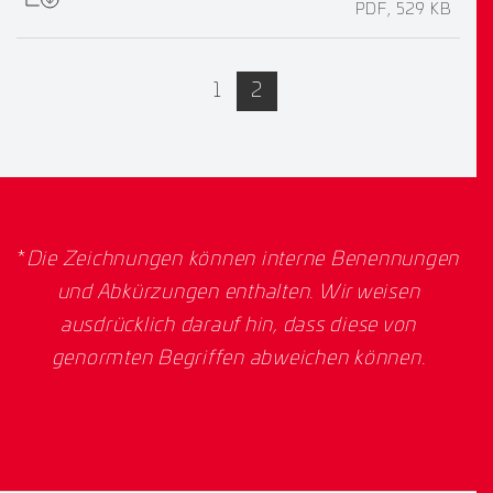
PDF, 529 KB
active
1
2
*
Die Zeichnungen können interne Benennungen
und Abkürzungen enthalten. Wir weisen
ausdrücklich darauf hin, dass diese von
genormten Begriffen abweichen können.