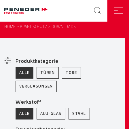
HOME
BRANDSCHUTZ
DOWNLOADS
Produktkategorie:
ALLE
TÜREN
TORE
VERGLASUNGEN
Werkstoff:
ALLE
ALU-GLAS
STAHL