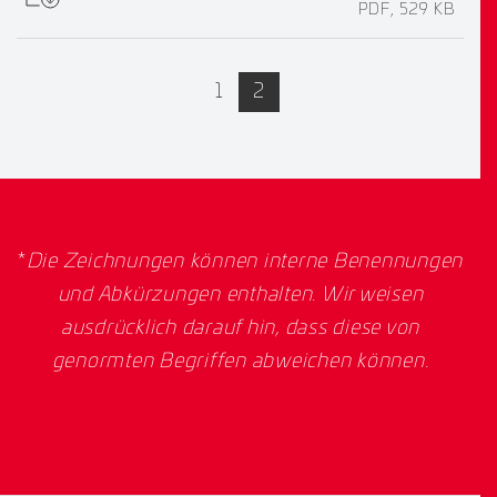
PDF, 529 KB
active
1
2
*
Die Zeichnungen können interne Benennungen
und Abkürzungen enthalten. Wir weisen
ausdrücklich darauf hin, dass diese von
genormten Begriffen abweichen können.