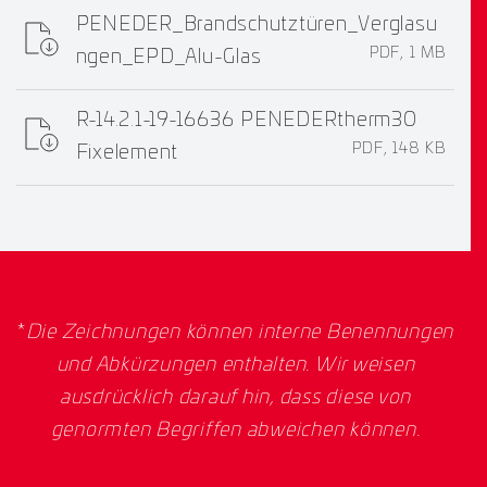
PENEDER_Brandschutztüren_Verglasu
PDF, 1 MB
ngen_EPD_Alu-Glas
R-14.2.1-19-16636 PENEDERtherm30
PDF, 148 KB
Fixelement
*
Die Zeichnungen können interne Benennungen
und Abkürzungen enthalten. Wir weisen
ausdrücklich darauf hin, dass diese von
genormten Begriffen abweichen können.