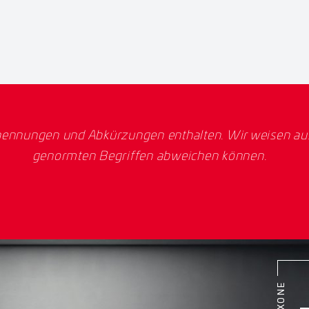
ennungen und Abkürzungen enthalten. Wir weisen ausd
genormten Begriffen abweichen können.