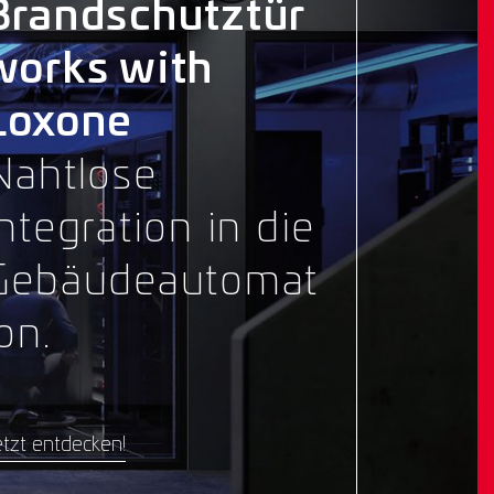
Brandschutztür
works with
Loxone
Nahtlose
Integration in die
Gebäudeautomat
on.
tzt entdecken!