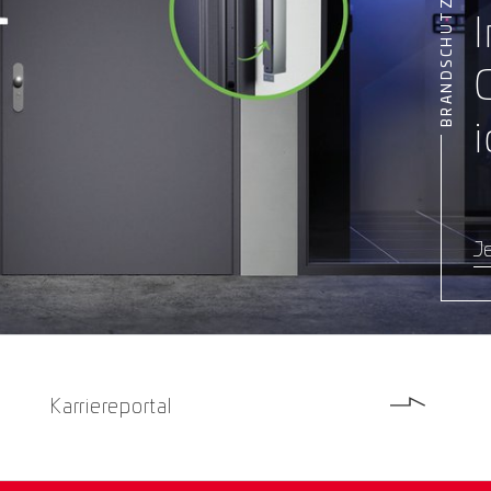
i
Je
Karriereportal