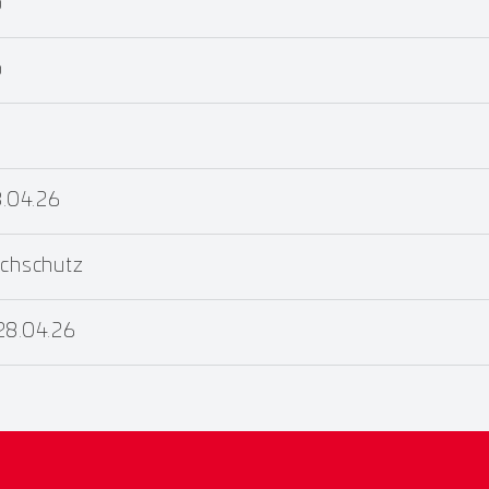
b
b
8.04.26
uchschutz
28.04.26