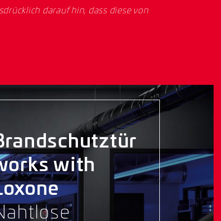
rücklich darauf hin, dass diese von
Brandschutztür
works with
Loxone
Nahtlose