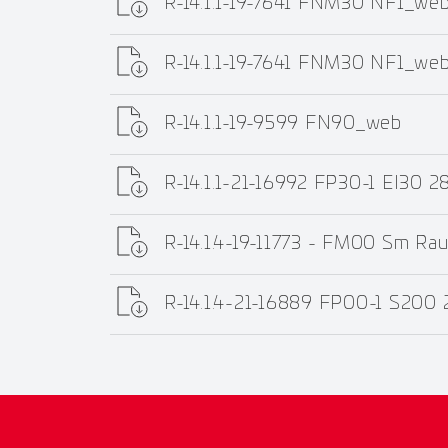
R-14.1.1-19-7641 FNM30 NF1_we
R-14.1.1-19-7641 FNM30 NF1_we
R-14.1.1-19-9599 FN90_web
R-14.1.1-21-16992 FP30-1 EI30 2
R-14.1.4-19-11773 - FM00 Sm Ra
R-14.1.4-21-16889 FP00-1 S200 