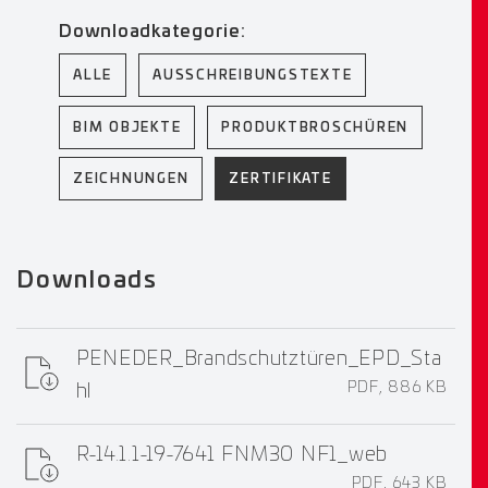
Downloadkategorie:
ALLE
AUSSCHREIBUNGSTEXTE
BIM OBJEKTE
PRODUKTBROSCHÜREN
ZEICHNUNGEN
ZERTIFIKATE
Downloads
PENEDER_Brandschutztüren_EPD_Sta
PDF, 886 KB
hl
R-14.1.1-19-7641 FNM30 NF1_web
PDF, 643 KB