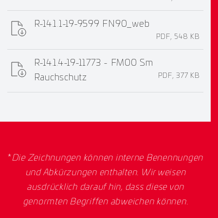
R-14.1.1-19-9599 FN90_web
PDF, 548 KB
R-14.1.4-19-11773 - FM00 Sm
PDF, 377 KB
Rauchschutz
*
Die Zeichnungen können interne Benennungen
und Abkürzungen enthalten. Wir weisen
ausdrücklich darauf hin, dass diese von
genormten Begriffen abweichen können.