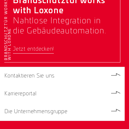
Brandschutztür works
B
R
A
N
D
S
C
H
U
T
Z
T
Ü
R
W
O
R
K
S
W
I
T
H
L
O
X
O
N
with Loxone
Nahtlose Integration in
die Gebäudeautomation.
E
Jetzt entdecken!
Kontaktieren Sie uns
Karriereportal
Die Unternehmensgruppe