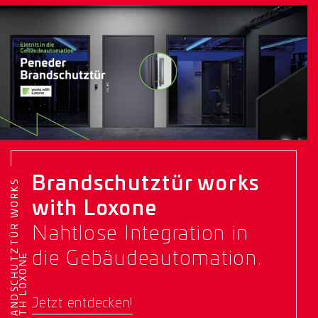
Brandschutztür works
B
R
A
N
D
S
C
H
U
T
Z
T
Ü
R
W
O
R
K
S
W
I
T
H
L
O
X
O
N
with Loxone
Nahtlose Integration in
die Gebäudeautomation.
E
Jetzt entdecken!