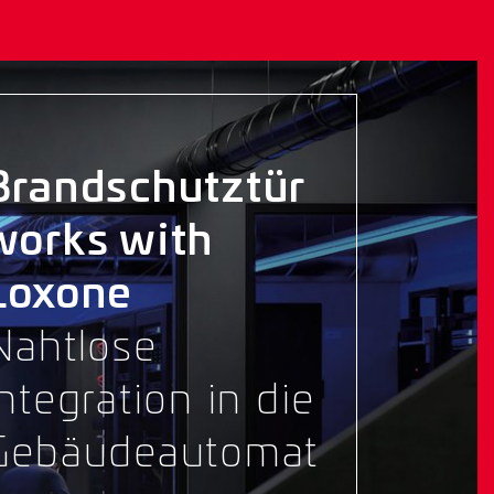
Brandschutztür
works with
Loxone
Nahtlose
Integration in die
Gebäudeautomat