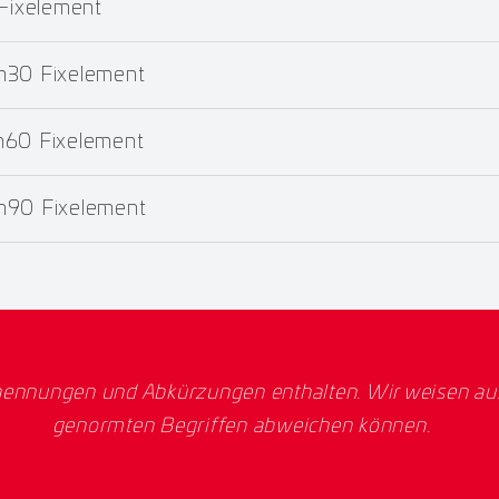
 Fixelement
m30 Fixelement
m60 Fixelement
m90 Fixelement
ennungen und Abkürzungen enthalten. Wir weisen ausd
genormten Begriffen abweichen können.