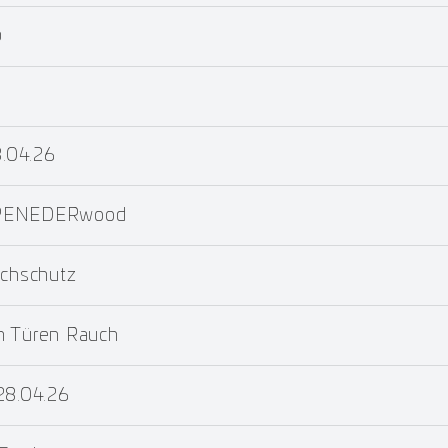
b
8.04.26
0_PENEDERwood
uchschutz
m Türen Rauch
28.04.26