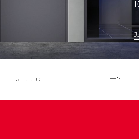
i
Je
Karriereportal