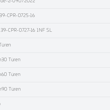
de-2-09.07.2022
1139-CPR-0725-16
139-CPR-0727-16 1NF SL
Türen
m30 Türen
m60 Türen
m90 Türen
b