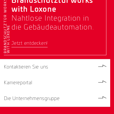
Brandschutztür works
B
R
A
N
D
S
C
H
U
T
Z
T
Ü
R
W
O
R
K
S
W
I
T
H
L
O
X
O
N
with Loxone
Nahtlose Integration in
die Gebäudeautomation.
E
Jetzt entdecken!
Kontaktieren Sie uns
Karriereportal
Die Unternehmensgruppe