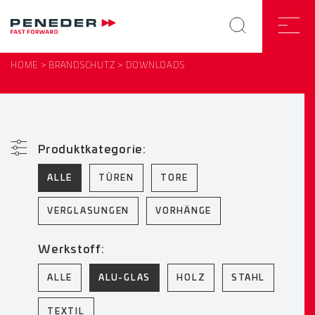
HOME
BRANDSCHUTZ
DOWNLOADS
Produktkategorie:
ALLE
TÜREN
TORE
VERGLASUNGEN
VORHÄNGE
Werkstoff:
ALLE
ALU-GLAS
HOLZ
STAHL
TEXTIL