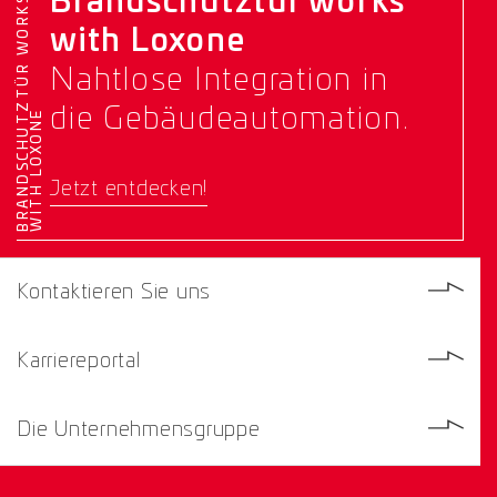
Brandschutztür works
B
R
A
N
D
S
C
H
U
T
Z
T
Ü
R
W
O
R
K
S
W
I
T
H
L
O
X
O
N
with Loxone
Nahtlose Integration in
die Gebäudeautomation.
E
Jetzt entdecken!
Kontaktieren Sie uns
Karriereportal
Die Unternehmensgruppe