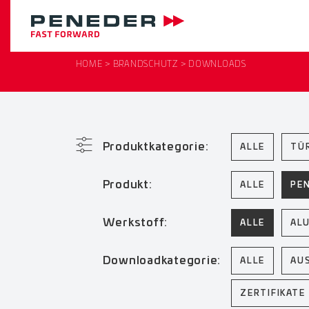
HOME
BRANDSCHUTZ
DOWNLOADS
Produktkategorie:
ALLE
TÜ
Produkt:
ALLE
PE
Werkstoff:
ALLE
AL
Downloadkategorie:
ALLE
AU
ZERTIFIKATE