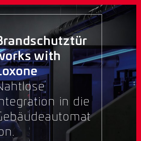
Brandschutztür
works with
Loxone
Nahtlose
Integration in die
Gebäudeautomat
on.