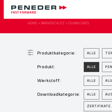
HOME
BRANDSCHUTZ
DOWNLOADS
Produktkategorie:
ALLE
TÜ
Produkt:
ALLE
PE
Werkstoff:
ALLE
AL
Downloadkategorie:
ALLE
AU
ZERTIFIKATE