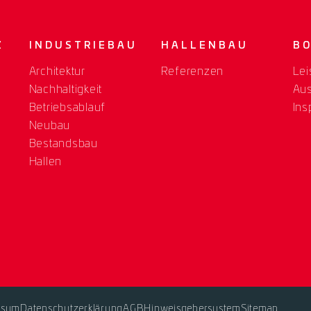
Z
INDUSTRIEBAU
HALLENBAU
B
Architektur
Referenzen
Lei
Nachhaltigkeit
Au
Betriebsablauf
Ins
Neubau
Bestandsbau
Hallen
ssum
Datenschutzerklärung
AGB
Hinweisgebersystem
Sitemap