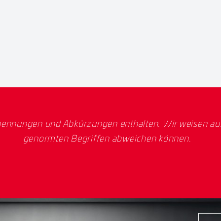
ennungen und Abkürzungen enthalten. Wir weisen ausd
genormten Begriffen abweichen können.