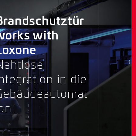
Brandschutztür
works with
Loxone
Nahtlose
Integration in die
Gebäudeautomat
on.