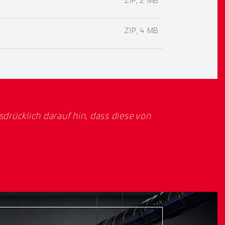
ZIP, 2 MB
ZIP, 4 MB
rücklich darauf hin, dass diese von