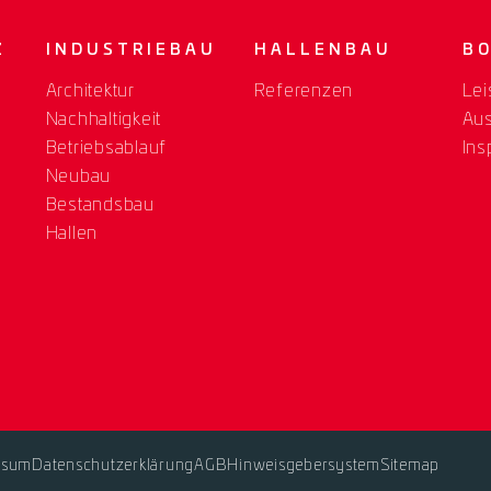
Z
INDUSTRIEBAU
HALLENBAU
B
Architektur
Referenzen
Lei
Nachhaltigkeit
Au
Betriebsablauf
Ins
Neubau
Bestandsbau
Hallen
ssum
Datenschutzerklärung
AGB
Hinweisgebersystem
Sitemap