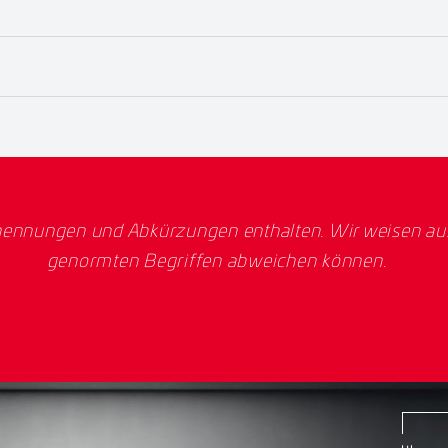
ennungen und Abkürzungen enthalten. Wir weisen ausd
genormten Begriffen abweichen können.