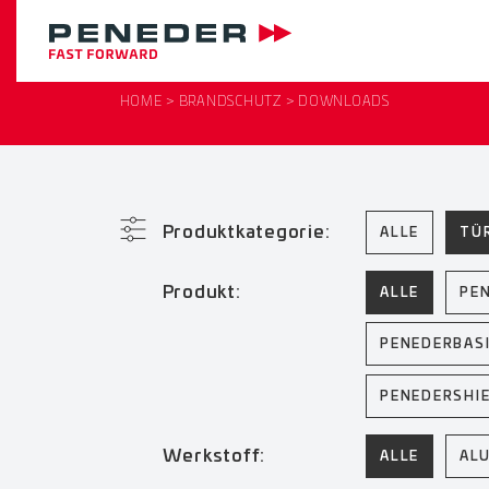
HOME
BRANDSCHUTZ
DOWNLOADS
Produktkategorie:
ALLE
TÜ
Produkt:
ALLE
PE
PENEDERBAS
PENEDERSHI
Werkstoff:
ALLE
AL