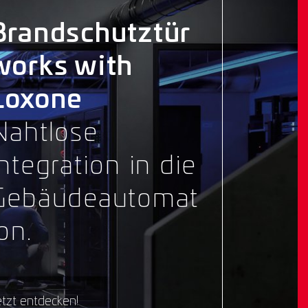
Brandschutztür
works with
Loxone
Nahtlose
Integration in die
Gebäudeautomat
on.
tzt entdecken!