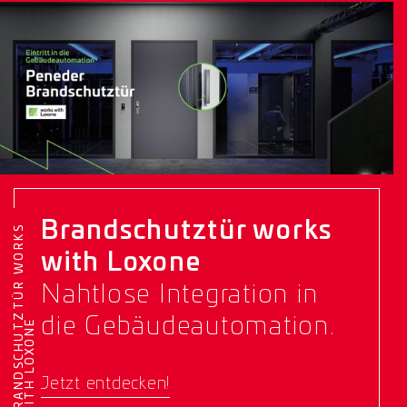
Brandschutztür works
B
R
A
N
D
S
C
H
U
T
Z
T
Ü
R
W
O
R
K
S
W
I
T
H
L
O
X
O
N
with Loxone
Nahtlose Integration in
die Gebäudeautomation.
E
Jetzt entdecken!