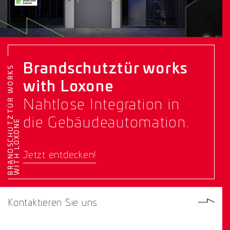
Brandschutztür works
B
R
A
N
D
S
C
H
U
T
Z
T
Ü
R
W
O
R
K
S
W
I
T
H
L
O
X
O
N
with Loxone
Nahtlose Integration in
die Gebäudeautomation.
E
Jetzt entdecken!
Kontaktieren Sie uns