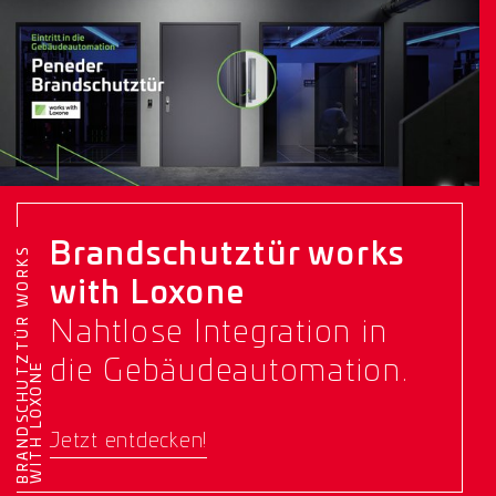
Brandschutztür works
B
R
A
N
D
S
C
H
U
T
Z
T
Ü
R
W
O
R
K
S
W
I
T
H
L
O
X
O
N
with Loxone
Nahtlose Integration in
die Gebäudeautomation.
E
Jetzt entdecken!