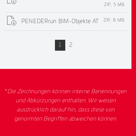
ZIP, 5 MB
ZIP, 8 MB
PENEDERrun BIM-Objekte AT
active
1
2
*
Die Zeichnungen können interne Benennungen
und Abkürzungen enthalten. Wir weisen
ausdrücklich darauf hin, dass diese von
genormten Begriffen abweichen können.