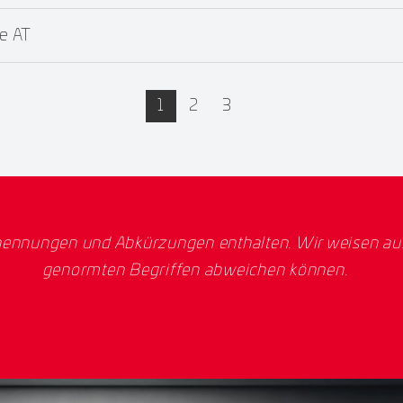
e AT
active
1
2
3
ennungen und Abkürzungen enthalten. Wir weisen ausd
genormten Begriffen abweichen können.