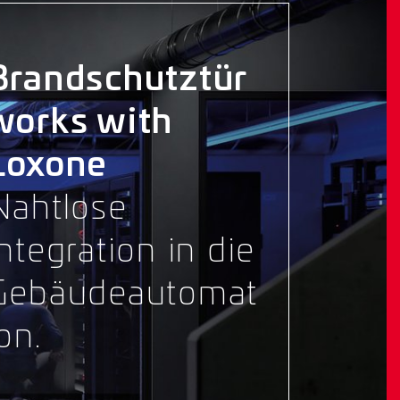
Brandschutztür
works with
Loxone
Nahtlose
Integration in die
Gebäudeautomat
on.