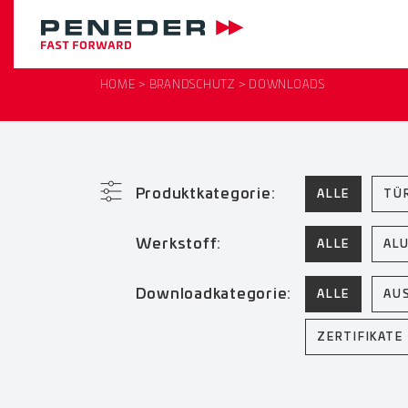
HOME
BRANDSCHUTZ
DOWNLOADS
Produktkategorie:
ALLE
TÜ
Werkstoff:
ALLE
AL
Downloadkategorie:
ALLE
AU
ZERTIFIKATE