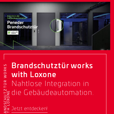
Brandschutztür works
B
R
A
N
D
S
C
H
U
T
Z
T
Ü
R
W
O
R
K
S
W
I
T
H
L
O
X
O
N
with Loxone
Nahtlose Integration in
die Gebäudeautomation.
E
Jetzt entdecken!