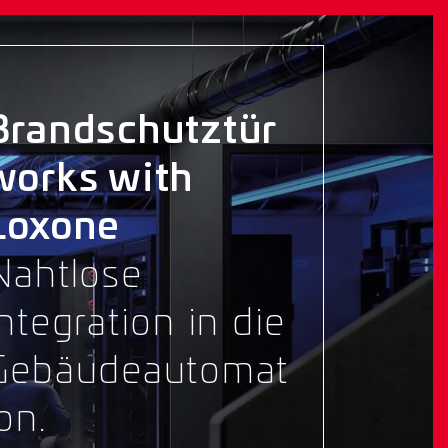
Brandschutztür
works with
Loxone
Nahtlose
Integration in die
Gebäudeautomat
on.