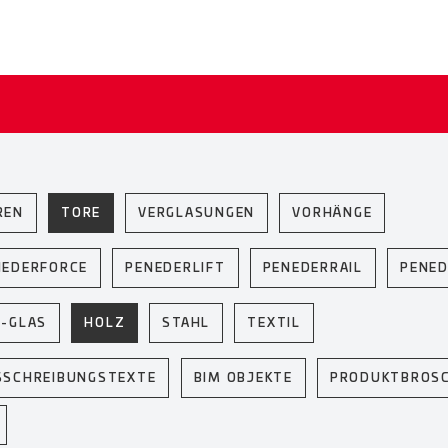
REN
TORE
VERGLASUNGEN
VORHÄNGE
NEDERFORCE
PENEDERLIFT
PENEDERRAIL
PENED
U-GLAS
HOLZ
STAHL
TEXTIL
SSCHREIBUNGSTEXTE
BIM OBJEKTE
PRODUKTBROS