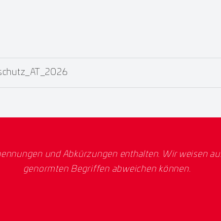
dschutz_AT_2026
ennungen und Abkürzungen enthalten. Wir weisen ausd
genormten Begriffen abweichen können.