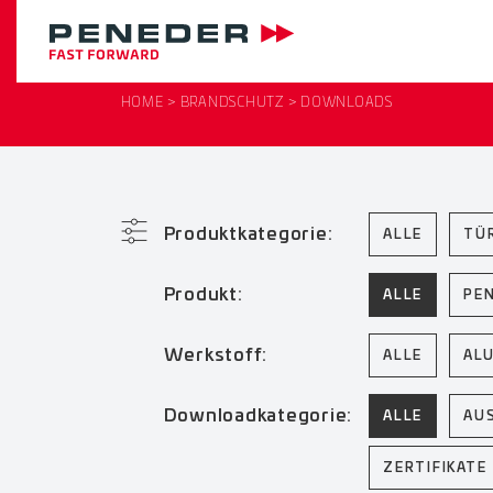
HOME
BRANDSCHUTZ
DOWNLOADS
Produktkategorie:
ALLE
TÜ
Produkt:
ALLE
PE
Werkstoff:
ALLE
AL
Downloadkategorie:
ALLE
AU
ZERTIFIKATE