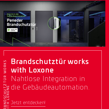
Brandschutztür works
B
R
A
N
D
S
C
H
U
T
Z
T
Ü
R
W
O
R
K
S
W
I
T
H
L
O
X
O
N
with Loxone
Nahtlose Integration in
die Gebäudeautomation.
E
Jetzt entdecken!