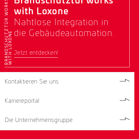
Brandschutztür works
B
R
A
N
D
S
C
H
U
T
Z
T
Ü
R
W
O
R
K
S
W
I
T
H
L
O
X
O
N
with Loxone
Nahtlose Integration in
die Gebäudeautomation.
E
Jetzt entdecken!
Kontaktieren Sie uns
Karriereportal
Die Unternehmensgruppe