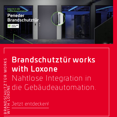
Brandschutztür works
B
R
A
N
D
S
C
H
U
T
Z
T
Ü
R
W
O
R
K
S
W
I
T
H
L
O
X
O
N
with Loxone
Nahtlose Integration in
die Gebäudeautomation.
E
Jetzt entdecken!