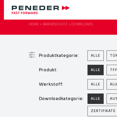
HOME
BRANDSCHUTZ
DOWNLOADS
Produktkategorie:
ALLE
TÜ
Produkt:
ALLE
TF
Werkstoff:
ALLE
AL
Downloadkategorie:
ALLE
AU
ZERTIFIKATE