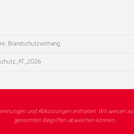
re, Brandschutzvorhang
dschutz_AT_2026
ennungen und Abkürzungen enthalten. Wir weisen ausd
genormten Begriffen abweichen können.