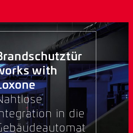
Brandschutztür
works with
Loxone
Nahtlose
Integration in die
Gebäudeautomat