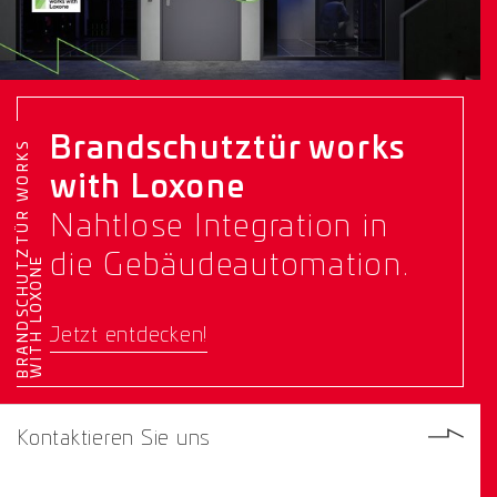
Brandschutztür works
B
R
A
N
D
S
C
H
U
T
Z
T
Ü
R
W
O
R
K
S
W
I
T
H
L
O
X
O
N
with Loxone
Nahtlose Integration in
die Gebäudeautomation.
E
Jetzt entdecken!
Kontaktieren Sie uns