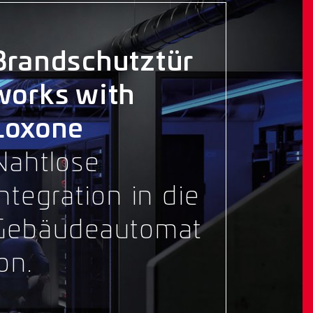
Brandschutztür
works with
Loxone
Nahtlose
Integration in die
Gebäudeautomat
on.