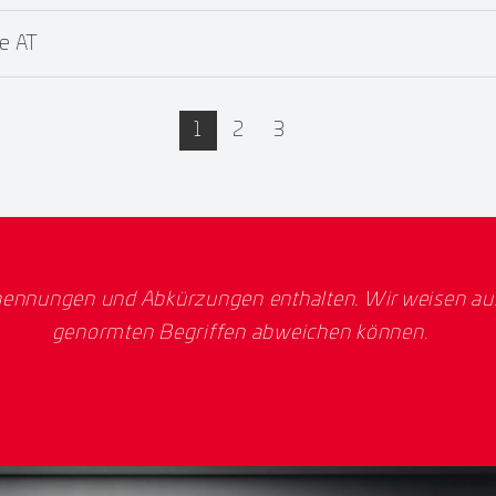
e AT
active
1
2
3
ennungen und Abkürzungen enthalten. Wir weisen ausd
genormten Begriffen abweichen können.