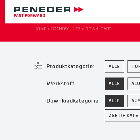
HOME
BRANDSCHUTZ
DOWNLOADS
Produktkategorie:
ALLE
TÜ
Werkstoff:
ALLE
AL
Downloadkategorie:
ALLE
AU
ZERTIFIKATE