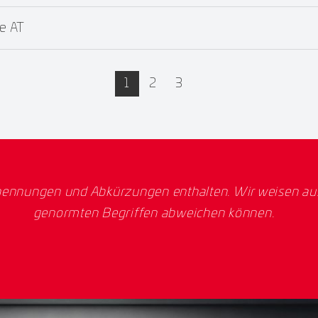
e AT
active
1
2
3
ennungen und Abkürzungen enthalten. Wir weisen ausd
genormten Begriffen abweichen können.