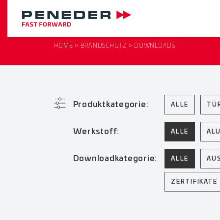
HOME
BRANDSCHUTZ
DOWNLOADS
Produktkategorie:
ALLE
TÜ
Werkstoff:
ALLE
AL
Downloadkategorie:
ALLE
AU
ZERTIFIKATE