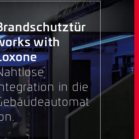
Brandschutztür
works with
Loxone
Nahtlose
Integration in die
Gebäudeautomat
on.