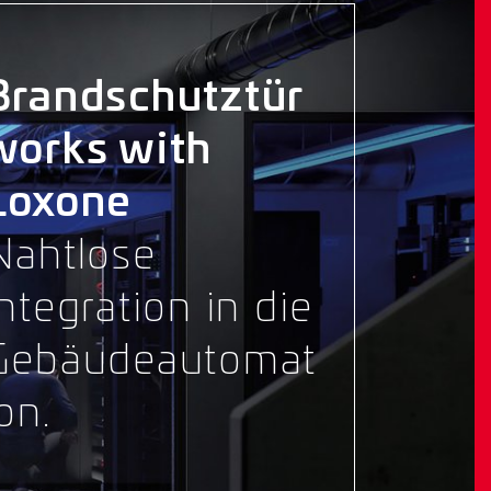
Brandschutztür
works with
Loxone
Nahtlose
Integration in die
Gebäudeautomat
on.