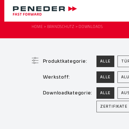
HOME
BRANDSCHUTZ
DOWNLOADS
Produktkategorie:
ALLE
TÜ
Werkstoff:
ALLE
AL
Downloadkategorie:
ALLE
AU
ZERTIFIKATE