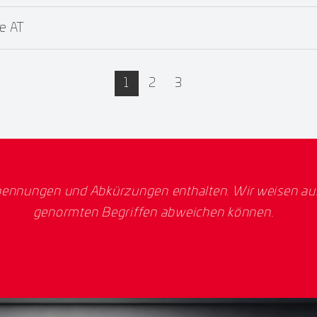
e AT
active
1
2
3
ennungen und Abkürzungen enthalten. Wir weisen ausd
genormten Begriffen abweichen können.