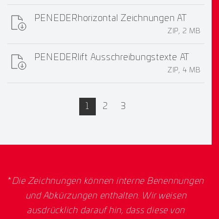
PENEDERhorizontal Zeichnungen AT
ZIP, 2 MB
PENEDERlift Ausschreibungstexte AT
ZIP, 4 MB
active
1
2
3
*
Die Zeichnungen können interne Benennungen
und Abkürzungen enthalten. Wir weisen
ausdrücklich darauf hin, dass diese von