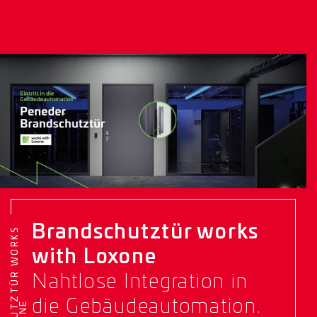
Brandschutztür works
B
R
A
N
D
S
C
H
U
T
Z
T
Ü
R
W
O
R
K
S
W
I
T
H
L
O
X
O
N
with Loxone
Nahtlose Integration in
die Gebäudeautomation.