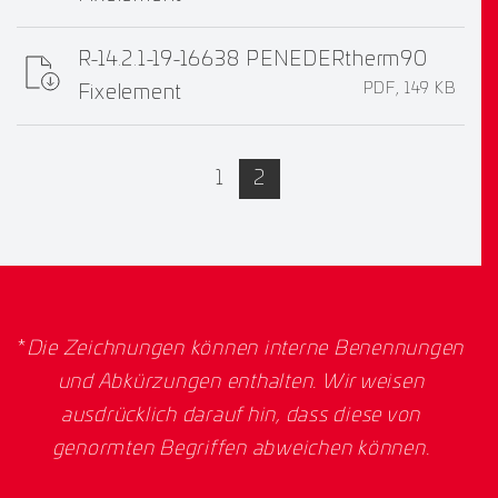
R-14.2.1-19-16638 PENEDERtherm90
PDF, 149 KB
Fixelement
active
1
2
*
Die Zeichnungen können interne Benennungen
und Abkürzungen enthalten. Wir weisen
ausdrücklich darauf hin, dass diese von
genormten Begriffen abweichen können.