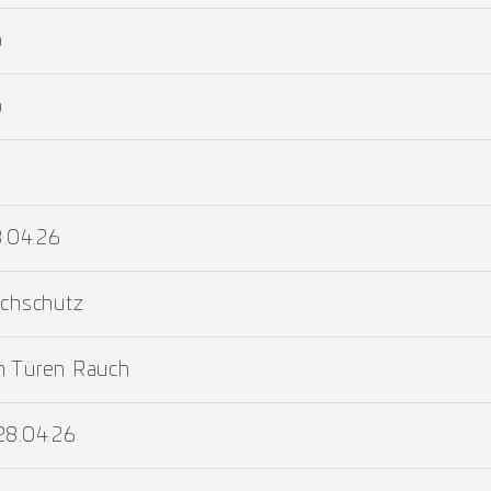
b
b
8.04.26
uchschutz
m Türen Rauch
28.04.26