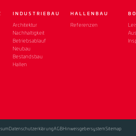
Z
INDUSTRIEBAU
HALLENBAU
B
Architektur
Referenzen
Lei
Nachhaltigkeit
Au
Betriebsablauf
Ins
Neubau
Bestandsbau
Hallen
ssum
Datenschutzerklärung
AGB
Hinweisgebersystem
Sitemap