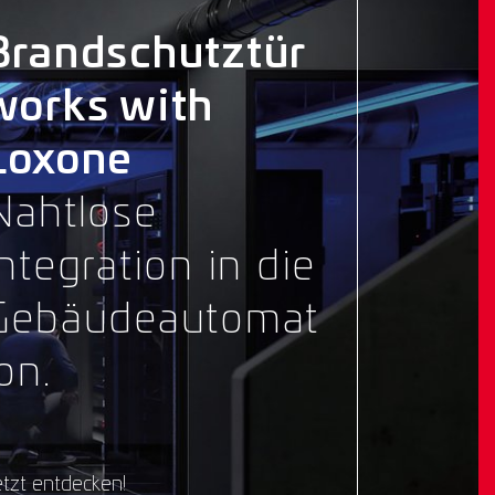
Brandschutztür
works with
Loxone
Nahtlose
Integration in die
Gebäudeautomat
on.
tzt entdecken!