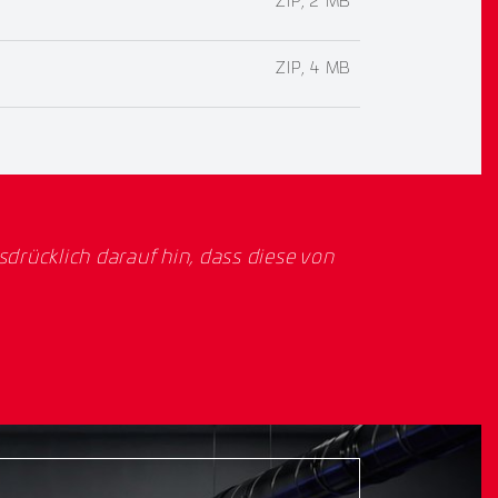
ZIP, 2 MB
ZIP, 4 MB
rücklich darauf hin, dass diese von