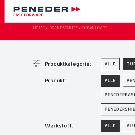
HOME
BRANDSCHUTZ
DOWNLOADS
Produktkategorie:
ALLE
TÜ
Produkt:
ALLE
PE
PENEDERBAS
PENEDERSHI
Werkstoff:
ALLE
AL