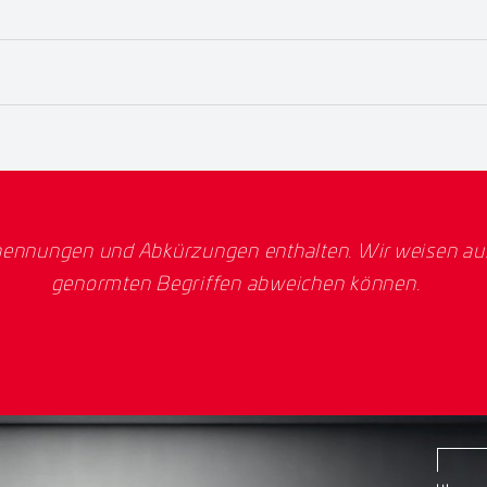
ennungen und Abkürzungen enthalten. Wir weisen ausd
genormten Begriffen abweichen können.