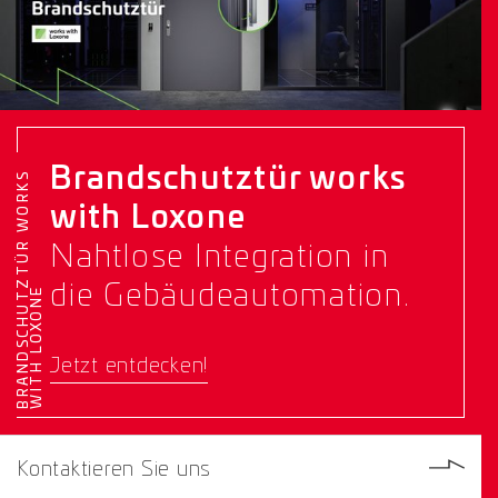
Brandschutztür works
B
R
A
N
D
S
C
H
U
T
Z
T
Ü
R
W
O
R
K
S
W
I
T
H
L
O
X
O
N
with Loxone
Nahtlose Integration in
die Gebäudeautomation.
E
Jetzt entdecken!
Kontaktieren Sie uns